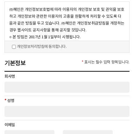
㈜혜인은 개인정보보호법에 따라 이용자의 개인정보 보호 및 권익을 보호
하고 개인정보와 관련한 이용자의 고충을 원활하게 처리할 수 있도록 다
음과 같은 방침을 두고 있습니다. ㈜혜인은 개인정보취급방침을 개정하는
경우 웹사이트 공지사항을 통해 공지할 것입니다.
○ 본 방침은 2017년 1월 1일부터 시행됩니다.
개인정보처리방침에 동의합니다.
1. 수집하는 개인정보 항목 및 방법
① ㈜혜인은 다음의 개인정보 항목을 다음의 방법으로 수집하고 있습니
기본정보
*
표시는 필수 입력 항목입니다.
다.
- 개인정보 항목 : 이름, 회사명, 비밀번호, 휴대전화번호, 이메일, 자택주
회사명
소, 자택전화번호
- 개인정보 수집 방법 : 홈페이지(온라인개선실, 채용공고, 온라인문의)
2. 개인정보 수집 및 이용 목적
*
성명
① ㈜혜인은 개인정보를 다음의 목적을 위해 활용합니다. 수집한 개인정
보는 다음의 목적 이외의 용도로는 사용되지 않으며 이용 목적이 변경될
시에는 사전동의를 구할 예정입니다.
이메일
- 구매 상담 및 문의 답변을 위한 개인정보 습득
- 접속 빈도 파악 또는 회원의 서비스 이용에 대한 통계