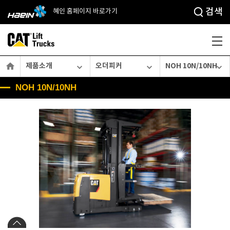
검색
혜인 홈페이지 바로가기

제품소개
오더피커
NOH 10N/10NH



NOH 10N/10NH