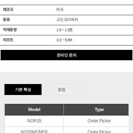
제조국
미국
종류
고단 오더피커
적재중량
1.0 ~ 1.3톤
리프트
3.2 ~ 9.3M
온라인 문의
기본 특성
장점
Model
Type
NOR15
Order Picker
NO20NE/NEP
Order Picker