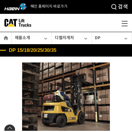
검색
혜인 홈페이지 바로가기

제품소개
디젤지게차
DP



15/18/20/25/30/35
DP 15/18/20/25/30/35