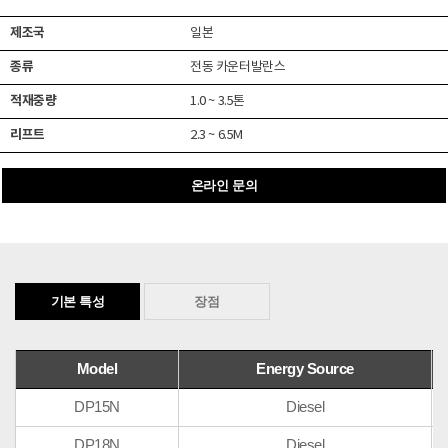
제조국
일본
종류
전동 카운터발란스
적재중량
1.0 ~ 3.5톤
리프트
2.3 ~ 6.5M
온라인 문의
기본 특성
장점
Model
Energy Source
DP15N
Diesel
DP18N
Diesel