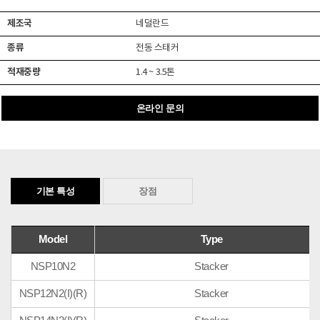
제조국
네덜란드
종류
전동 스태커
적재중량
1.4 ~ 3.5톤
온라인 문의
기본 특성
장점
Model
Type
NSP10N2
Stacker
NSP12N2(I)(R)
Stacker