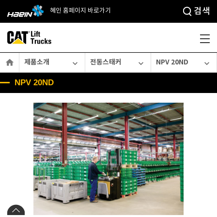
검색
혜인 홈페이지 바로가기

제품소개
전동스태커
NPV 20ND



NPV 20ND